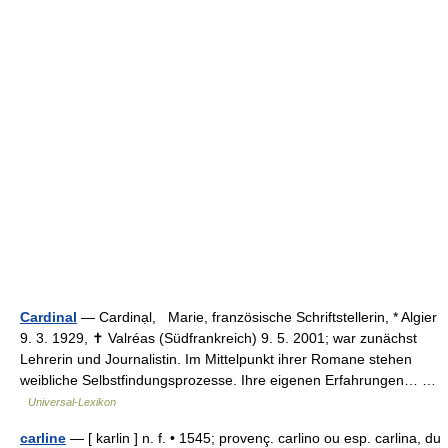
Cardinal
— Cardinạl, Marie, französische Schriftstellerin, * Algier
9. 3. 1929, ✝ Valréas (Südfrankreich) 9. 5. 2001; war zunächst
Lehrerin und Journalistin. Im Mittelpunkt ihrer Romane stehen
weibliche Selbstfindungsprozesse. Ihre eigenen Erfahrungen… …
Universal-Lexikon
carline
— [ karlin ] n. f. • 1545; provenç. carlino ou esp. carlina, du