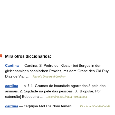
Mira otros diccionarios:
Cardina
— Cardina, S. Pedro de, Kloster bei Burgos in der
gleichnamigen spanischen Provinz, mit dem Grabe des Cid Ruy
Diaz de Viar …
Pierer's Universal-Lexikon
cardina
— s. f. 1. Grumos de imundície agarrados à pele dos
animais. 2. Sujidade na pele das pessoas. 3. [Popular, Por
extensão] Bebedeira …
Dicionário da Língua Portuguesa
cardina
— car|di|na Mot Pla Nom femení …
Diccionari Català-Català