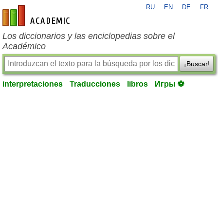
RU
EN
DE
FR
es-academic.com
Los diccionarios y las enciclopedias sobre el
Académico
¡Buscar!
interpretaciones
Traducciones
libros
Игры ⚽