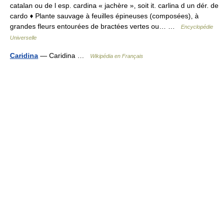
catalan ou de l esp. cardina « jachère », soit it. carlina d un dér. de
cardo ♦ Plante sauvage à feuilles épineuses (composées), à
grandes fleurs entourées de bractées vertes ou… …
Encyclopédie
Universelle
Caridina
— Caridina …
Wikipédia en Français