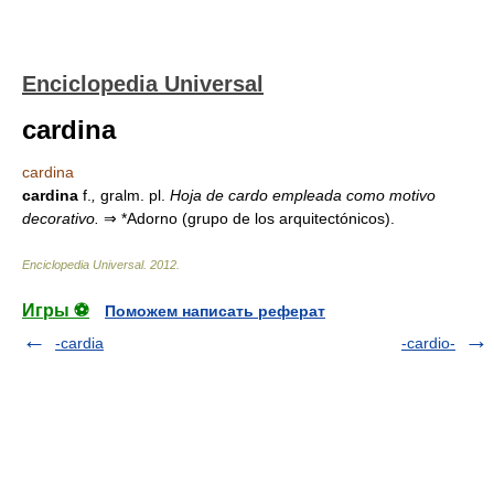
Enciclopedia Universal
cardina
cardina
cardina
f.
,
gralm. pl.
Hoja de cardo empleada como motivo
decorativo.
⇒
*Adorno (grupo de los arquitectónicos).
Enciclopedia Universal
.
2012
.
Игры ⚽
Поможем написать реферат
-cardia
-cardio-