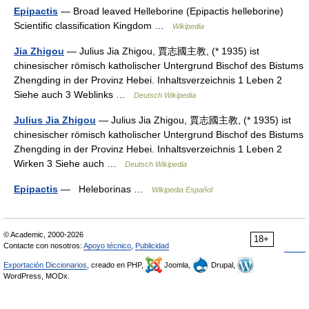
Epipactis
— Broad leaved Helleborine (Epipactis helleborine)
Scientific classification Kingdom …
Wikipedia
Jia Zhigou
— Julius Jia Zhigou, 賈志國主教, (* 1935) ist
chinesischer römisch katholischer Untergrund Bischof des Bistums
Zhengding in der Provinz Hebei. Inhaltsverzeichnis 1 Leben 2
Siehe auch 3 Weblinks …
Deutsch Wikipedia
Julius Jia Zhigou
— Julius Jia Zhigou, 賈志國主教, (* 1935) ist
chinesischer römisch katholischer Untergrund Bischof des Bistums
Zhengding in der Provinz Hebei. Inhaltsverzeichnis 1 Leben 2
Wirken 3 Siehe auch …
Deutsch Wikipedia
Epipactis
— Heleborinas …
Wikipedia Español
© Academic, 2000-2026
18+
Contacte con nosotros:
Apoyo técnico
,
Publicidad
Exportación Diccionarios
, creado en PHP,
Joomla,
Drupal,
WordPress, MODx.